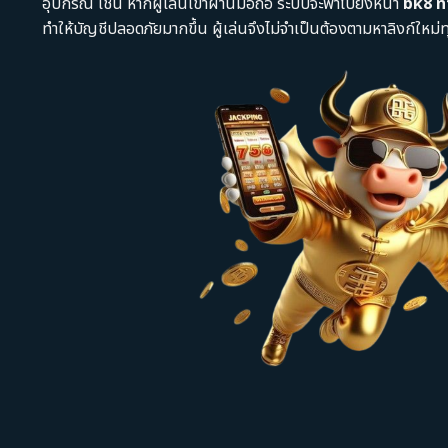
อุปกรณ์ เช่น หากผู้เล่นเข้าผ่านมือถือ ระบบจะพาไปยังหน้า
bk8 ทา
ทำให้บัญชีปลอดภัยมากขึ้น ผู้เล่นจึงไม่จำเป็นต้องตามหาลิงก์ใหม่ทุ