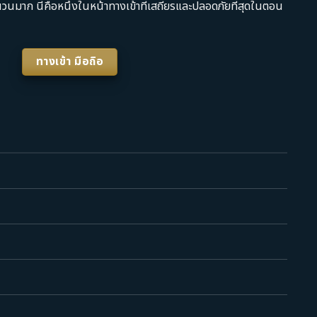
นมาก นี่คือหนึ่งในหน้าทางเข้าที่เสถียรและปลอดภัยที่สุดในตอน
ทางเข้า มือถิอ