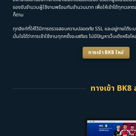
รองรับจำนวนผู้ใช้งานพร้อมกันจำนวนมาก เพื่อให้เข้าได้ทุกเวลาตลอด
ก็ตาม
ทุกลิงก์ที่ให้ไว้มีการตรวจสอบความปลอดภัย SSL และอยู่ภายใต้ระบ
มั่นใจได้ว่าการเข้าใช้งานทุกครั้งจะเสถียร ไม่มีปัญหาเว็บเด้งหรือโห
ทางเข้า BK8 ใหม่
ทางเข้า BK8 ส