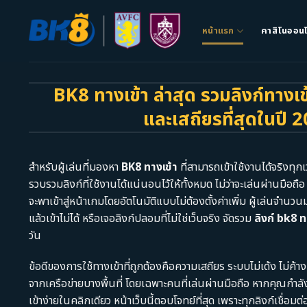
Skip
to
หน้าแรก
คาสิโนออนไ
content
BK8 ทางเข้า ล่าสุด รวมลิงก์ทางเข
และเสถียรที่สุดในปี 
สำหรับผู้เล่นที่มองหา
BK8 ทางเข้า
ที่สามารถเข้าใช้งานได้จริงทุก
รวบรวมลิงก์ที่ใช้งานได้แน่นอนไว้ให้ทั้งหมด ไม่ว่าจะเล่นผ่านมือถ
จะพาเข้าสู่หน้าเกมโดยอัตโนมัติแบบไม่ต้องตั้งค่าเพิ่ม ผู้เล่นจำน
แล้วเข้าไม่ได้ หรือเจอลิงก์ปลอมที่ไม่ใช่เว็บจริง จัดรวม
ลิงก์ bk8 ท
วัน
ข้อดีของการใช้ทางเข้าที่ถูกต้องคือความเสถียร ระบบไม่เด้ง ไม่ค
จากเครือข่ายบางพื้นที่ โดยเฉพาะคนที่เล่นผ่านมือถือ หากคุณกำล
เข้าง่ายในคลิกเดียว หน้าเว็บนี้ตอบโจทย์ที่สุด เพราะทุกลิงก์เชื่อ