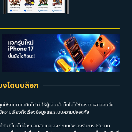
ี่ยงโดนบล็อก
กใช้งานมากเกินไป ทำให้ผู้เล่นเข้าเว็บไม่ได้ชั่วคราว หลายคนจึง
งมีความเสี่ยงทั้งเรื่องข้อมูลและระบบความปลอดภัย
งานได้ทันทีโดยไม่ต้องคอยอัปเดตเอง ระบบยังรองรับการปรับตาม