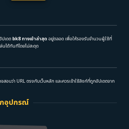
รอัปเดต
bk8 ทางเข้าล่าสุด
อยู่ตลอด เพื่อให้รองรับจำนวนผู้ใช้ที่
ล่นได้ทันทีโดยไม่สะดุด
ตรวจสอบว่า URL ตรงกับเว็บหลัก และควรเข้าใช้ลิงก์ที่ถูกอัปเดตจาก
ุกอุปกรณ์