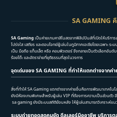
SA GAMING คืออ
SA Gaming
เป็นค่ายเกมคาสิโนสดจากฟิลิปปินส์ที่เปิดให้บริก
โปร่งใส เสถียร และตอบโจทย์ผู้เล่นในภูมิภาคเอเชียโดยเฉพาะ ระ
เป็น มือถือ แท็บเล็ต หรือ คอมพิวเตอร์ จึงกลายเป็นตัวเลือกอันดั
ร้อยโต๊ะ และอัตราจ่ายที่ยุติธรรมที่สุดในวงการ
จุดเด่นของ SA GAMING ที่ทำให้แตกต่างจากค่าย
สิ่งที่ทำให้ SA Gaming แตกต่างจากค่ายอื่นคือการพัฒนาเทคโนโลย
ยังมีห้องเกมพิเศษสำหรับผู้เล่น VIP ที่ต้องการความเป็นส่วนตัว
sa gaming ยังมีระบบสถิติย้อนหลัง ให้ผู้เล่นสามารถวิเคราะห์แน
ระบบถ่ายทอดสดคมชัด ดีลเลอร์มืออาชีพ บริการตล