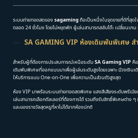
ระบบถ่ายทอดสดของ
sagaming
ถือเป็นหนึ่งในจุดขายที่ดีที่ส
ตลอด 24 ชั่วโมง โดยไม่หยุดพัก ผู้เล่นสามารถสลับโต๊ะ เปลี่ยนเ
SA GAMING VIP ห้องเดิมพันพิเศษ สำหร
สำหรับผู้ที่ต้องการประสบการณ์เหนือระดับ
SA Gaming VIP
คือ
เดิมพันพิเศษที่ออกแบบมาเพื่อผู้เล่นระดับสูงโดยเฉพาะ มีวงเงินเดิม
ให้บริการแบบ One-on-One เพื่อความเป็นส่วนตัวสูงสุด
ห้อง VIP มาพร้อมระบบถ่ายทอดสดพิเศษ แสงสีเสียงระดับพรีเมียม แ
เล่นสามารถเลือกดีลเลอร์ที่ต้องการได้ รวมถึงรับสิทธิ์พิเศษต่าง 
และของรางวัลสุดหรูที่หาไม่ได้จากห้องปกติ