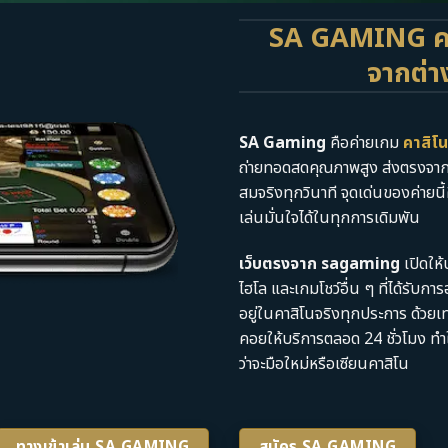
SA GAMING คาส
จากต่า
SA Gaming
คือค่ายเกม
คาสิโ
ถ่ายทอดสดคุณภาพสูง ส่งตรงจากส
สมจริงทุกวินาที จุดเด่นของค่ายน
เล่นมั่นใจได้ในทุกการเดิมพัน
เว็บตรงจาก sagaming
เปิดให้
ไฮโล และเกมโชว์อื่น ๆ ที่ได้รับก
อยู่ในคาสิโนจริงทุกประการ ด้วยเท
คอยให้บริการตลอด 24 ชั่วโมง ทำ
ว่าจะมือใหม่หรือเซียนคาสิโน
ทางเข้าเล่น SA GAMING
สมัคร SA GAMING