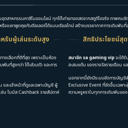
ุดในอุตสาหกรรมคาสิโนออนไลน์ ทุกโต๊ะถ่ายทอดสดจากสตูดิโอจริง ภาพคมชัด เ
กม หรือแชทพูดคุยกับดีลเลอร์ได้แบบเรียลไทม์ สร้างบรรยากาศการเดิมพันท
ับผู้เล่นระดับสูง
สิทธิประโยชน์สุด
ทางเลือกที่ดีที่สุด เพราะเป็นห้อง
สมาชิก sa gaming vip
จะได้รั
พันที่สูงกว่า โต๊ะส่วนตัว และการ
สะสมแต้ม ของรางวัลรายเดือน 
นอกจากนี้ยังมีระบบจัดการบัญชีส
ละเจ้าหน้าที่ดูแลเฉพาะบัญชี ผู้
Exclusive Event ที่จัดขึ้นเฉพาะผ
ๆ เช่น โบนัส Cashback รายสัปดาห์
ความหรูหราในทุกการเดิมพันขอ