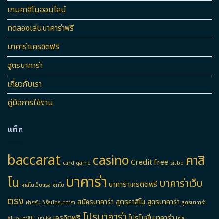
เกมคาสิโนออนไลน์
ทดลองเล่นบาคาร่าฟรี
บาคาร่าเครดิตฟรี
สูตรบาคาร่า
เกี่ยวกับเรา
คู่มือการใช้งาน
แท็ก
baccarat
casino
คาสิ
Credit free
card game
sicbo
บาคาร่า
โน
บาคาร่าเว็บ
บาคาร่าเครดิตฟรี
คาสิโนเว็บตรง
ซิกโบ
ตรง
สมัครบาคาร่า
สูตรคาสิโน
สูตรบาคาร่า
ฝากรับ
วิธ๊สมัครบาคาร่า
สูตรบาคาร่า
โปรบาคาร่า
เครดิตฟรี
โปรโมชั่นบาคาร่า
AI
เกมคาสิโน
เกมไพ่
ไฮโล