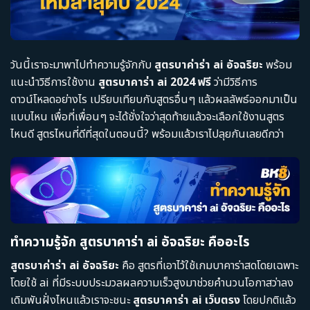
วันนี้เราจะมาพาไปทำความรู้จักกับ
สูตรบาค่าร่า
ai
อัจฉริยะ
พร้อม
แนะนำวิธีการใช้งาน
สูตรบาคาร่า
ai 2024
ฟรี
ว่ามีวิธีการ
ดาวน์โหลดอย่างไร เปรียบเทียบกับสูตรอื่นๆ แล้วผลลัพธ์ออกมาเป็น
แบบไหน เพื่อที่เพื่อนๆ จะได้ชั่งใจว่าสุดท้ายแล้วจะเลือกใช้งานสูตร
ไหนดี สูตรไหนที่ดีที่สุดในตอนนี้
?
พร้อมแล้วเราไปลุยกันเลยดีกว่า
ทำความรู้จัก สูตรบาคาร่า
ai
อัจฉริยะ คืออะไร
สูตรบาค่าร่า
ai
อัจฉริยะ
คือ สูตรที่เอาไว้ใช้เกมบาคาร่าสดโดยเฉพาะ
โดยใช้
ai
ที่มีระบบประมวลผลความเร็วสูงมาช่วยคำนวนโอกาสว่าลง
เดิมพันฝั่งไหนแล้วเราจะชนะ
สูตรบาคาร่า
ai
เว็บตรง
โดยปกติแล้ว