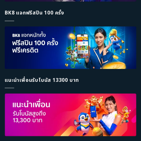
BK8 แจกฟรีสปิน 100 ครั้ง
แนะนำเพื่อนรับโบนัส 13300 บาท