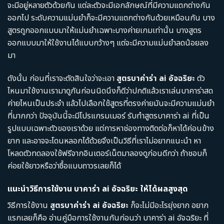
จะมีอยู่หลายตัวด้วยกัน แต่ละตัวจะมีเอกลักษณ์ที่มีความแตกต่างกัน
ออกไป ระดับความแม่นยำก็จะมีความแตกต่างกันด้วยเหมือนกัน บาง
สูตรถูกออกแบบมาให้แม่นยำเฉพาะบางค่ายเกมเท่านั้น บางสูตร
ออกแบบมาให้ใช้งานได้แบบกว้างๆ แต่จะมีความแม่นยำลดน้อยลง
มา
ดังนั้น ก่อนที่เราจะตัดสินใจว่าจะเอา
สูตรบาค่าร่า
ai
อัจฉริยะ
ตัว
ไหนมาใช้งานเรามาดูกันก่อนนิดนึงก็ดีว่าปกติแล้วเราเล่นบาคาร่าสด
ค่ายไหนเป็นประจำ แล้วไปเลือกใช้สูตรที่ตรงค่ายมันจะมีความแม่นยำ
ที่มากกว่า ปัจจุบันนี้จะมีโปรแกรมเมอร์
รับทำสูตรบาคาร่า
ai
ที่เป็น
รูปแบบเฉพาะตัวของเราด้วย แต่การหาช่องทางติดต่อก็หาได้ค่อนข้าง
ยาก และอาจจะโดนหลอกได้ด้วยจึงเป็นวิธีที่เราไม่อยากแนะนำ หา
โหลดตัวทดลองใช้ฟรีจากอินเตอร์เน็ตมาลองดูก่อนดีกว่า ถ้าชอบก็
ค่อยใช้ยาวหรือว่าซื้อแบบถาวรเลยก็ได้
แนะนำวิธีการใช้งาน บาคาร่า
ai
อัจฉริยะ ให้ได้ผลสูงสุด
วิธีการใช้งาน
สูตรบาค่าร่า
ai
อัจฉริยะ
ก็จะไม่มีอะไรยุ่งยาก อยาก
แรกเลยก็คือ อ่านคู่มือการใช้งานกันก่อนว่า
บาคาร่า
ai
อัจฉริยะ
ที่