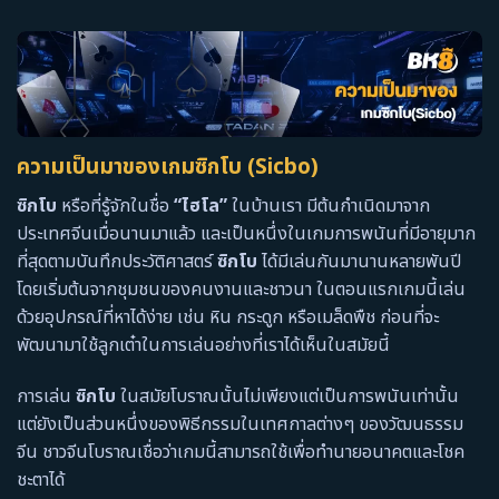
ความเป็นมาของเกมซิกโบ (Sicbo)
ซิกโบ
หรือที่รู้จักในชื่อ
“ไฮโล”
ในบ้านเรา มีต้นกำเนิดมาจาก
ประเทศจีนเมื่อนานมาแล้ว และเป็นหนึ่งในเกมการพนันที่มีอายุมาก
ที่สุดตามบันทึกประวัติศาสตร์
ซิกโบ
ได้มีเล่นกันมานานหลายพันปี
โดยเริ่มต้นจากชุมชนของคนงานและชาวนา ในตอนแรกเกมนี้เล่น
ด้วยอุปกรณ์ที่หาได้ง่าย เช่น หิน กระดูก หรือเมล็ดพืช ก่อนที่จะ
พัฒนามาใช้ลูกเต๋าในการเล่นอย่างที่เราได้เห็นในสมัยนี้
การเล่น
ซิกโบ
ในสมัยโบราณนั้นไม่เพียงแต่เป็นการพนันเท่านั้น
แต่ยังเป็นส่วนหนึ่งของพิธีกรรมในเทศกาลต่างๆ ของวัฒนธรรม
จีน ชาวจีนโบราณเชื่อว่าเกมนี้สามารถใช้เพื่อทำนายอนาคตและโชค
ชะตาได้