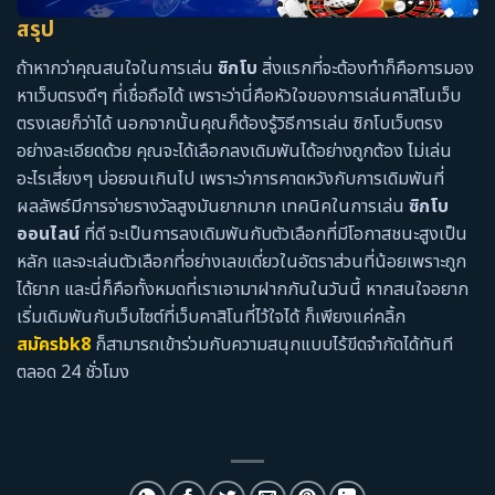
สรุป
ถ้าหากว่าคุณสนใจในการเล่น
ซิกโบ
สิ่งแรกที่จะต้องทำก็คือการมอง
หาเว็บตรงดีๆ ที่เชื่อถือได้ เพราะว่านี่คือหัวใจของการเล่นคาสิโนเว็บ
ตรงเลยก็ว่าได้ นอกจากนั้นคุณก็ต้องรู้วิธีการเล่น ซิกโบเว็บตรง
อย่างละเอียดด้วย คุณจะได้เลือกลงเดิมพันได้อย่างถูกต้อง ไม่เล่น
อะไรเสี่ยงๆ บ่อยจนเกินไป เพราะว่าการคาดหวังกับการเดิมพันที่
ผลลัพธ์มีการจ่ายรางวัลสูงมันยากมาก เทคนิคในการเล่น
ซิกโบ
ออนไลน์
ที่ดี จะเป็นการลงเดิมพันกับตัวเลือกที่มีโอกาสชนะสูงเป็น
หลัก และจะเล่นตัวเลือกที่อย่างเลขเดี่ยวในอัตราส่วนที่น้อยเพราะถูก
ได้ยาก และนี่ก็คือทั้งหมดที่เราเอามาฝากกันในวันนี้ หากสนใจอยาก
เริ่มเดิมพันกับเว็บไซต์ที่เว็บคาสิโนที่ไว้ใจได้ ก็เพียงแค่คลิ้ก
สมัครbk8
ก็สามารถเข้าร่วมกับความสนุกแบบไร้ขีดจำกัดได้ทันที
ตลอด 24 ชั่วโมง