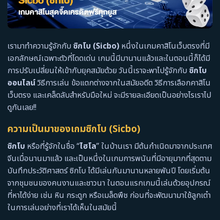
เรามาทำความรู้จักกับ
ซิกโบ (Sicbo)
หนึ่งในเกมคาสิโนเว็บตรงที่มี
เอกลักษณ์เฉพาะตัวที่โดดเด่น เกมนี้มีมานานแล้วและในตอนนี้ก็ได้มี
การปรับเปลี่ยนให้เข้ากับยุคสมัยด้วย วันนี้เราจะพาไปรู้จักกับ
ซิกโบ
ออนไลน์
วิธีการเล่น ข้อแตกต่างจากในสมัยอดีต วิธีการเลือกคาสิโน
เว็บตรง และเคล็ดลับสำหรับมือใหม่ จะมีรายละเอียดเป็นอย่างไรเราไป
ดูกันเลย!!
ความเป็นมาของเกมซิกโบ (Sicbo)
ซิกโบ
หรือที่รู้จักในชื่อ “
ไฮโล
” ในบ้านเรา มีต้นกำเนิดมาจากประเทศ
จีนเมื่อนานมาแล้ว และเป็นหนึ่งในเกมการพนันที่มีอายุมากที่สุดตาม
บันทึกประวัติศาสตร์ ซิกโบ ได้มีเล่นกันมานานหลายพันปี โดยเริ่มต้น
จากชุมชนของคนงานและชาวนา ในตอนแรกเกมนี้เล่นด้วยอุปกรณ์
ที่หาได้ง่าย เช่น หิน กระดูก หรือเมล็ดพืช ก่อนที่จะพัฒนามาใช้ลูกเต๋า
ในการเล่นอย่างที่เราได้เห็นในสมัยนี้