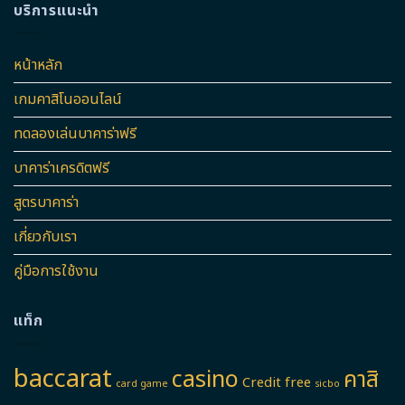
บริการแนะนำ
หน้าหลัก
เกมคาสิโนออนไลน์
ทดลองเล่นบาคาร่าฟรี
บาคาร่าเครดิตฟรี
สูตรบาคาร่า
เกี่ยวกับเรา
คู่มือการใช้งาน
แท็ก
baccarat
casino
คาสิ
Credit free
card game
sicbo