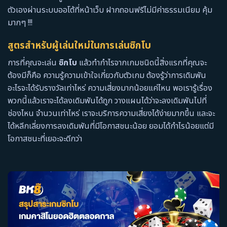
ตัวเองผ่านระบบออโต้ที่หน้าเว็บ ฝากถอนฟรีไม่มีค่าธรรมเนียม คุ้ม
มากๆ !!!
สูตรสำหรับผู้เล่นใหม่ในการเล่นซิกโบ
การที่คุณจะเล่น
ซิกโบ
แล้วทำกำไรจากเกมชนิดนี้สิ่งแรกที่คุณจะ
ต้องมีก็คือ ความรู้ความเข้าใจเกี่ยวกับตัวเกม ต้องรู้ว่าการเดิมพัน
อะไรจะได้รับรางวัลเท่าไหร่ ความเสี่ยงมากน้อยแค่ไหน พอเรารู้เรื่อง
พวกนี้แล้วเราจะได้ลงเดิมพันได้ถูก วางแผนได้ว่าจะลงเดิมพันไปที่
ช่องไหน จำนวนเท่าไหร่ เราจะบริการความเสี่ยงได้ง่ายมากขึ้น และจะ
ได้หลีกเลี่ยงการลงเดิมพันที่มีโอกาสชนะน้อย ยอมได้กำไรน้อยแต่มี
โอกาสชนะที่เยอะจะดีกว่า